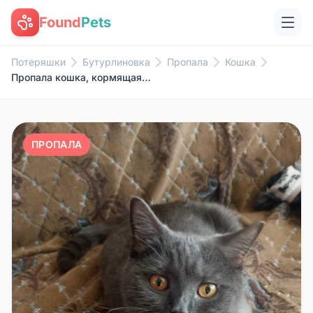
Found
Pets
Потеряшки
Бутурлиновка
Пропала
Кошка
Пропала кошка, кормящая мама, улица Жукова
ПРОПАЛА