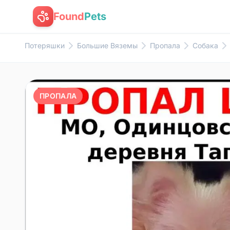
Found
Pets
Потеряшки
Большие Вяземы
Пропала
Собака
ПРОПАЛА