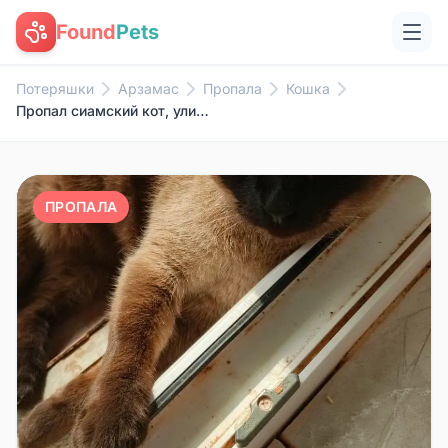
Found
Pets
Потеряшки
Арзамас
Пропала
Кошка
Пропал сиамский кот, улица Пландина
ПРОПАЛА