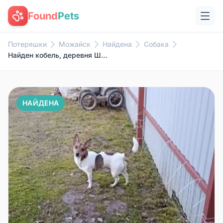
Found
Pets
Потеряшки
Можайск
Найдена
Собака
Найден кобель, деревня Шеляково
НАЙДЕНА