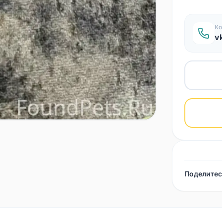
Ко
v
Поделитес