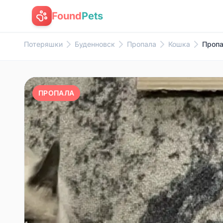
Found
Pets
Потеряшки
Буденновск
Пропала
Кошка
Пропа
ПРОПАЛА