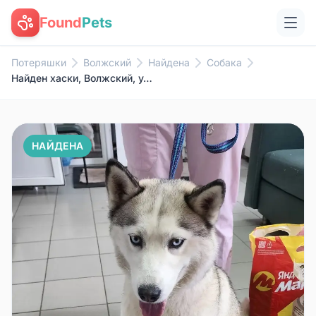
Found
Pets
Потеряшки
Волжский
Найдена
Собака
Найден хаски, Волжский, ул Логинова
НАЙДЕНА