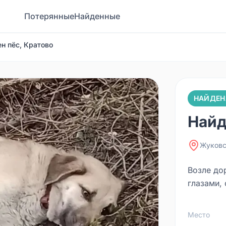
Потерянные
Найденные
н пёс, Кратово
НАЙДЕН
Найд
Жуковс
Возле дор
глазами, 
Место