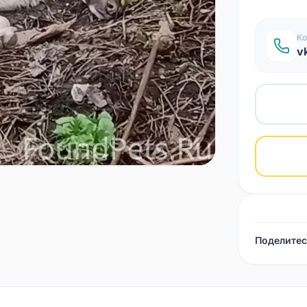
Ко
v
Поделитес