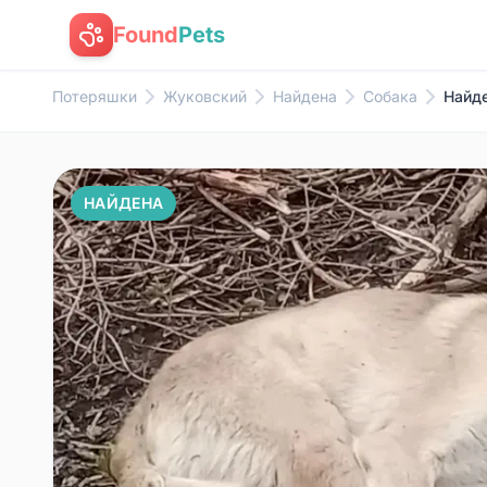
Found
Pets
Потеряшки
Жуковский
Найдена
Собака
Найде
НАЙДЕНА