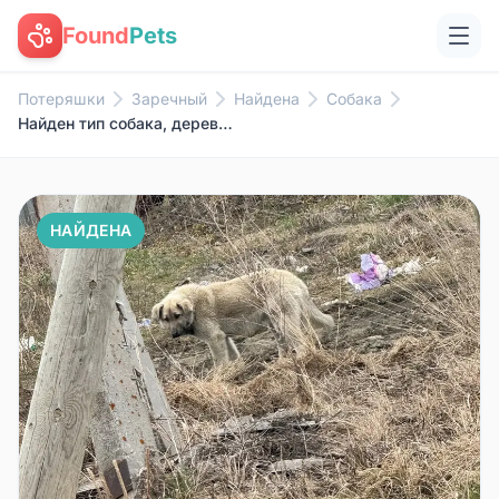
Found
Pets
Потеряшки
Заречный
Найдена
Собака
Найден тип собака, деревня Измоденова
НАЙДЕНА