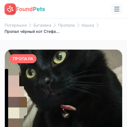
Found
Pets
Потеряшки
Бугаевка
Пропала
Кошка
Пропал чёрный кот Стефан, Перевальский район
ПРОПАЛА