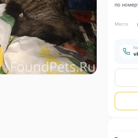
по номер
Место
Ко
v