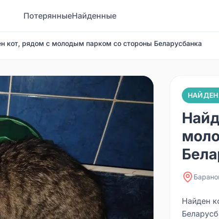
Потерянные
Найденные
н кот, рядом с молодым парком со стороны Беларусбанка
НАЙДЕН
Найд
моло
Бела
Барано
Найден к
Беларусб