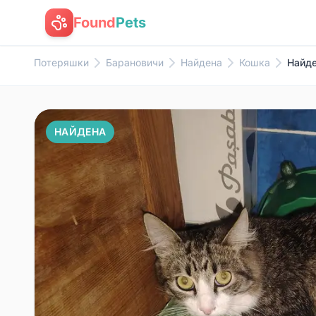
Found
Pets
Потеряшки
Барановичи
Найдена
Кошка
Найде
НАЙДЕНА