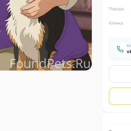
Порода
Кличка
Ко
v