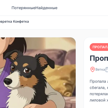
Потерянные
Найденные
евретка Конфетка
ПРОПАЛ
Проп
Ветка
Пропала 
сбегала, 
потеряла
лиловой 