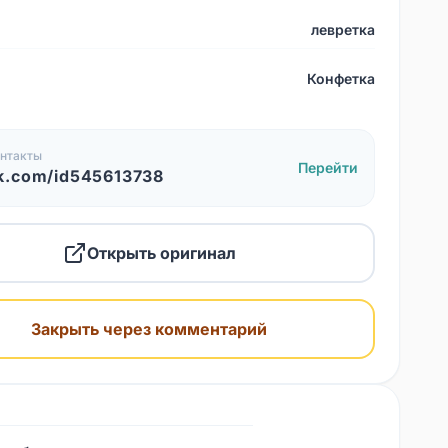
левретка
Конфетка
нтакты
Перейти
k.com/id545613738
Открыть оригинал
Закрыть через комментарий