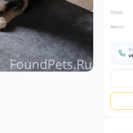
Окрас
Место
Ко
v