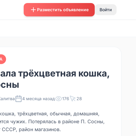
Разместить объявление
Войти
А
ала трёхцветная кошка,
осны
Калитва
4 месяца назад
176
28
кошка, трёхцветная, обычная, домашняя,
ится чужих. Потерялась в районе П. Сосны,
т СССР, район магазинов.