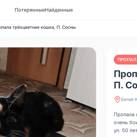
Потерянные
Найденные
опала трёхцветная кошка, П. Сосны
ПРОПАЛ
Проп
П. С
Белая 
Пропала 
очень бо
ул. 50 ле