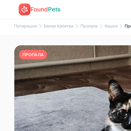
Found
Pets
Потеряшки
Белая Калитва
Пропала
Кошка
Пр
ПРОПАЛА