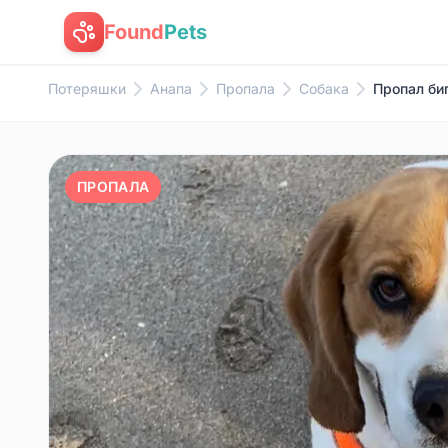
Found
Pets
Потеряшки
Анапа
Пропала
Собака
Пропал би
ПРОПАЛА