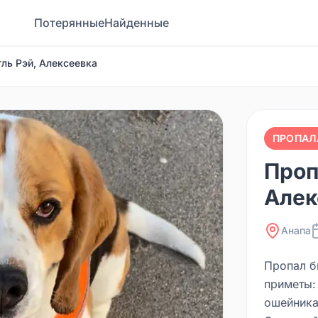
Потерянные
Найденные
гль Рэй, Алексеевка
ПРОПАЛ
Проп
Алек
Анапа
Пропал б
приметы: 
ошейника