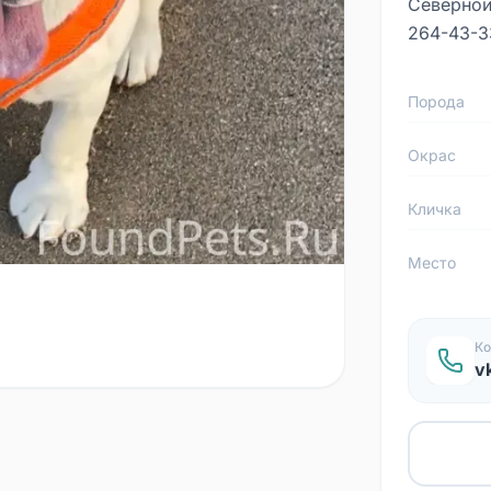
Северной 
264-43-3
Порода
Окрас
Кличка
Место
Ко
v