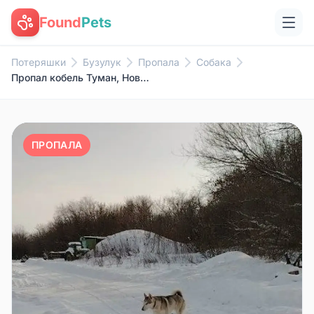
Found
Pets
Потеряшки
Бузулук
Пропала
Собака
Пропал кобель Туман, Новая Елшанка
ПРОПАЛА