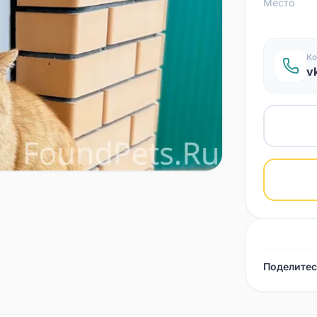
Место
Ко
v
Поделитес