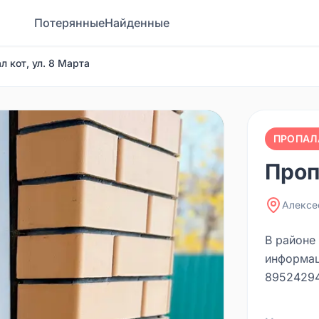
Потерянные
Найденные
л кот, ул. 8 Марта
ПРОПАЛ
Проп
Алексе
В районе 
информац
89524294