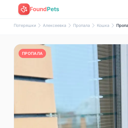
Found
Pets
Потеряшки
Алексеевка
Пропала
Кошка
Пропа
ПРОПАЛА