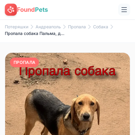
Found
Pets
Потеряшки
Андреаполь
Пропала
Собака
Пропала собака Пальма, деревня Бобровец
ПРОПАЛА