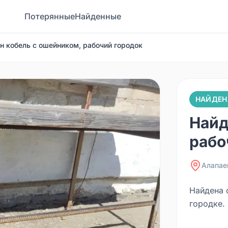
Потерянные
Найденные
н кобель с ошейником, рабочий городок
НАЙДЕН
Найд
рабо
Алапае
Найдена 
городке.