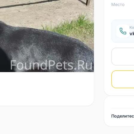
Место
Ко
v
Поделитес