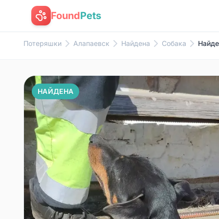
Found
Pets
Потеряшки
Алапаевск
Найдена
Собака
Найде
НАЙДЕНА