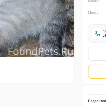
Кличка
Место
Ко
v
Поделитес