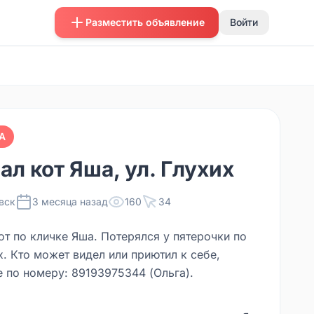
Разместить объявление
Войти
А
ал кот Яша, ул. Глухих
вск
3 месяца назад
160
34
от по кличке Яша. Потерялся у пятерочки по
х. Кто может видел или приютил к себе,
е по номеру: 89193975344 (Ольга).