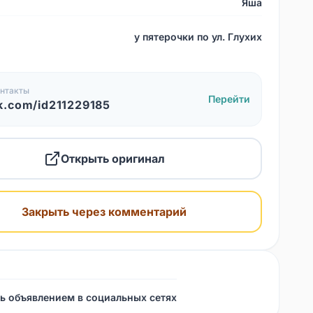
Яша
у пятерочки по ул. Глухих
нтакты
Перейти
k.com/id211229185
Открыть оригинал
Закрыть через комментарий
ь объявлением в социальных сетях