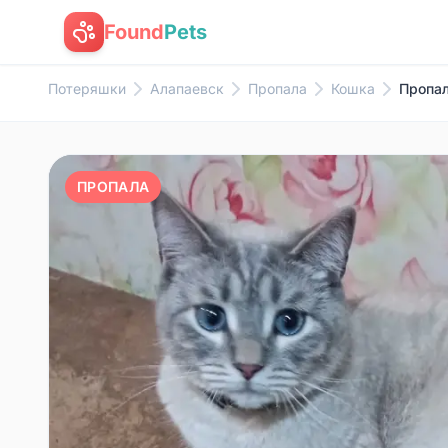
Found
Pets
Потеряшки
Алапаевск
Пропала
Кошка
Пропал
ПРОПАЛА