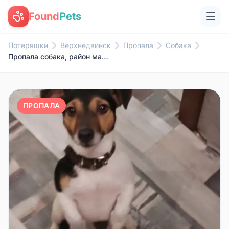
Found
Pets
Потеряшки
Верхнедвинск
Пропала
Собака
Пропала собака, район магазина «Копеечка»
ПРОПАЛА