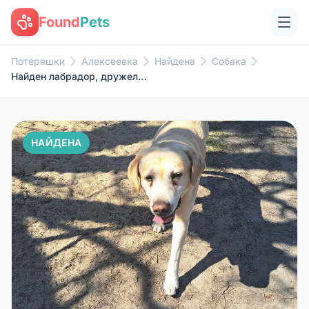
Found
Pets
Потеряшки
Алексеевка
Найдена
Собака
Найден лабрадор, дружелюбная собака в ошейнике
НАЙДЕНА