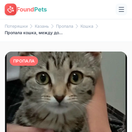
Found
Pets
Потеряшки
Казань
Пропала
Кошка
Пропала кошка, между домами Тукая 20 и 22
ПРОПАЛА