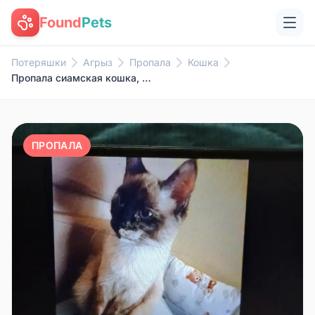
Found
Pets
Потеряшки
Агрыз
Пропала
Кошка
Пропала сиамская кошка, Малая Пурга
ПРОПАЛА