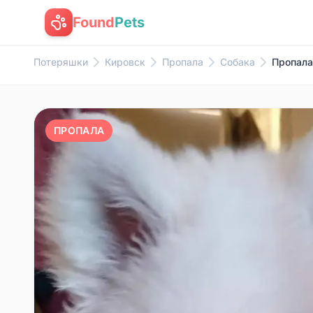
Found
Pets
Потеряшки
Кировск
Пропала
Собака
Пропала
ПРОПАЛА