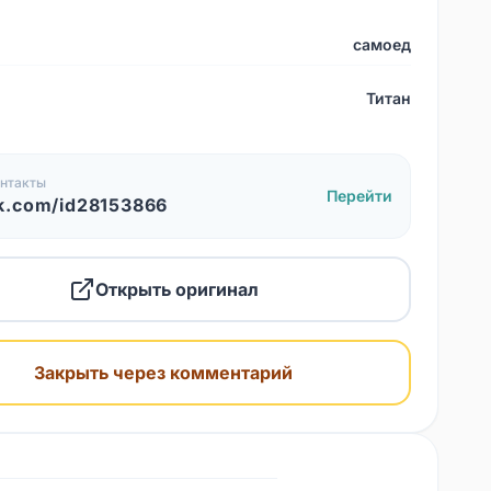
самоед
Титан
нтакты
Перейти
k.com/id28153866
Открыть оригинал
Закрыть через комментарий