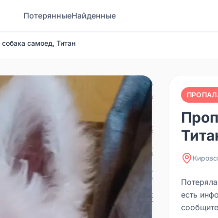
Потерянные
Найденные
 собака самоед, Титан
ПРОПАЛ
Проп
Тита
Кировс
Потеряла
есть инф
сообщите