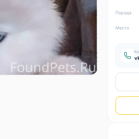
Порода
Место
Ко
v