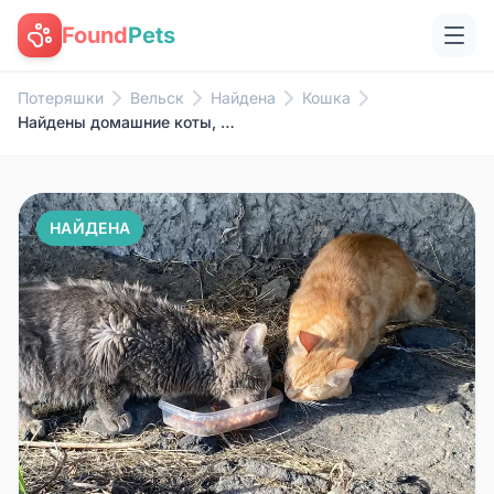
Found
Pets
Потеряшки
Вельск
Найдена
Кошка
Найдены домашние коты, район Некрасова
НАЙДЕНА