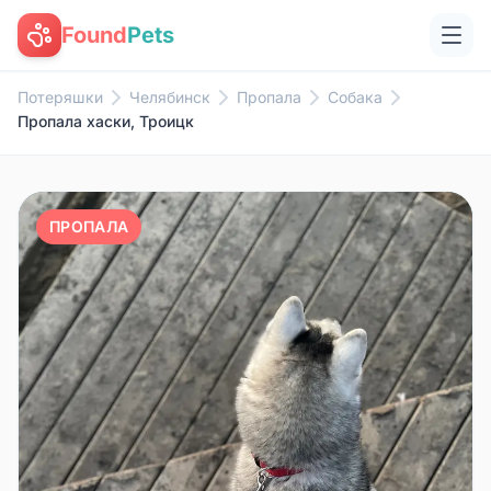
Found
Pets
Потеряшки
Челябинск
Пропала
Собака
Пропала хаски, Троицк
ПРОПАЛА