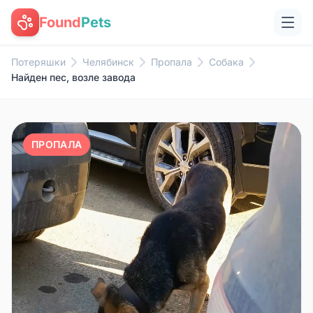
Found
Pets
Потеряшки
Челябинск
Пропала
Собака
Найден пес, возле завода
ПРОПАЛА