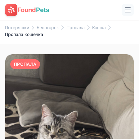
Found
Pets
Потеряшки
Белогорск
Пропала
Кошка
Пропала кошечка
ПРОПАЛА