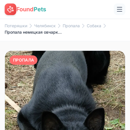
Found
Pets
Потеряшки
Челябинск
Пропала
Собака
Пропала немецкая овчарка, ориентир ул. Бажова и Котина
ПРОПАЛА