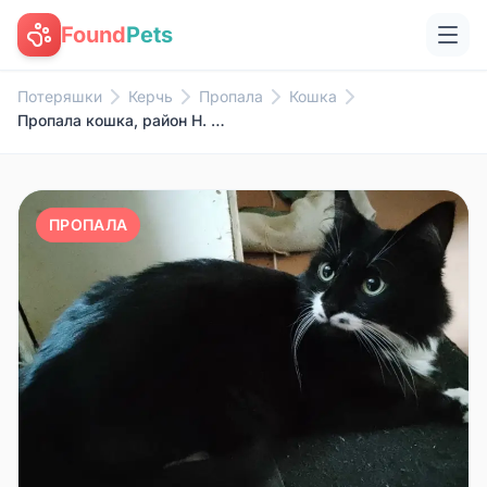
Found
Pets
Потеряшки
Керчь
Пропала
Кошка
Пропала кошка, район Н. Солнечный
ПРОПАЛА