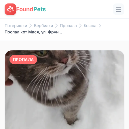
Found
Pets
Потеряшки
Вербилки
Пропала
Кошка
Пропал кот Мася, ул. Фрунзе
ПРОПАЛА