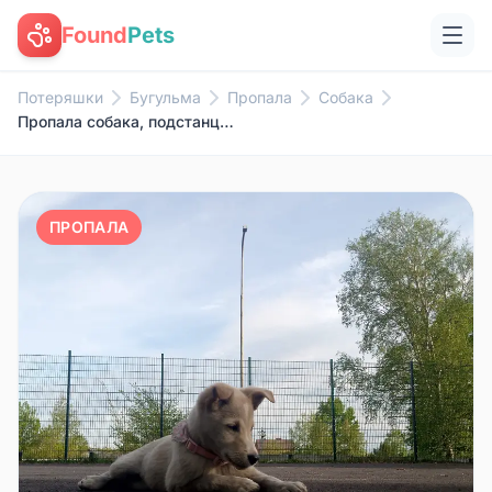
Found
Pets
Потеряшки
Бугульма
Пропала
Собака
Пропала собака, подстанция Бугульма
ПРОПАЛА