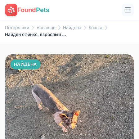
Found
Pets
Потеряшки
Балашов
Найдена
Кошка
Найден сфинкс, взрослый кот
НАЙДЕНА