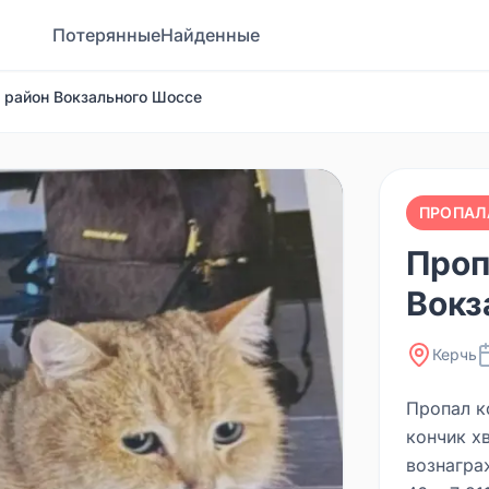
Потерянные
Найденные
, район Вокзального Шоссе
ПРОПАЛ
Проп
Вокз
Керчь
Пропал к
кончик х
вознагра