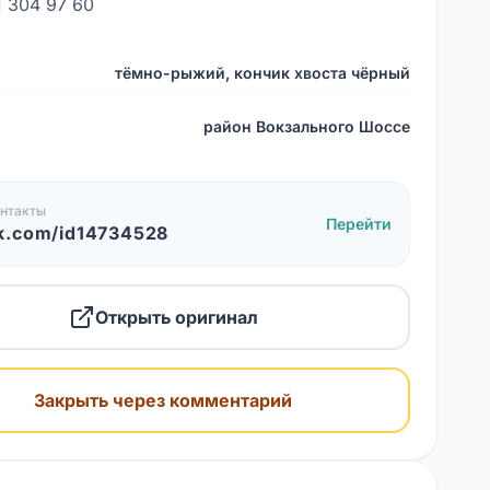
1 304 97 60
тёмно-рыжий, кончик хвоста чёрный
район Вокзального Шоссе
нтакты
Перейти
k.com/id14734528
Открыть оригинал
Закрыть через комментарий