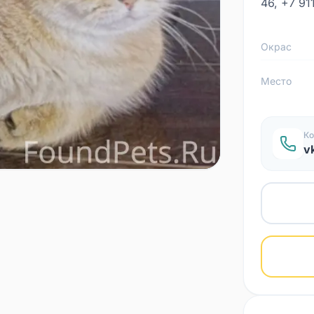
46, +7 91
Окрас
Место
Ко
v