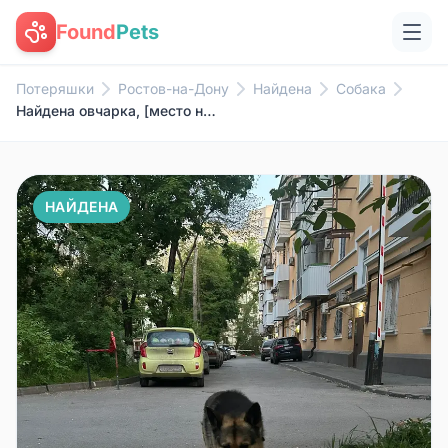
Found
Pets
Потеряшки
Ростов-на-Дону
Найдена
Собака
Найдена овчарка, [место не указано]
НАЙДЕНА