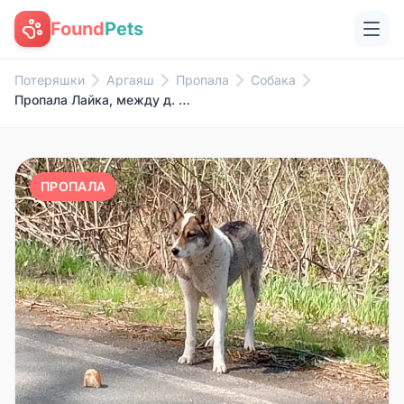
Found
Pets
Потеряшки
Аргаяш
Пропала
Собака
Пропала Лайка, между д. Норкино и Суфино
ПРОПАЛА