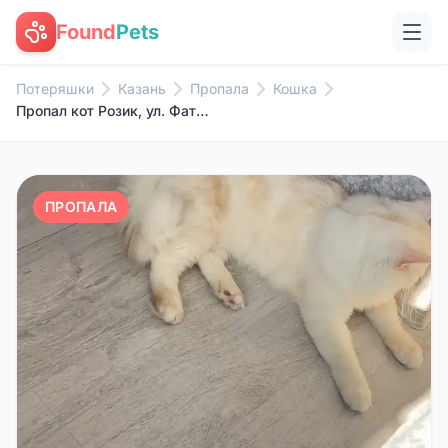
Found
Pets
Потеряшки
Казань
Пропала
Кошка
Пропал кот Розик, ул. Фатыха Амирхана
ПРОПАЛА