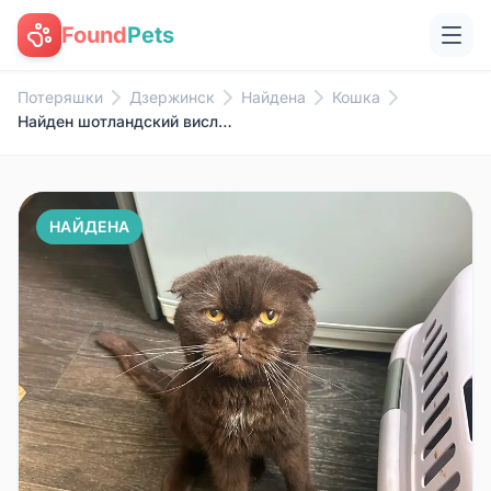
Found
Pets
Потеряшки
Дзержинск
Найдена
Кошка
Найден шотландский вислоухий кот, район Чкалова
НАЙДЕНА