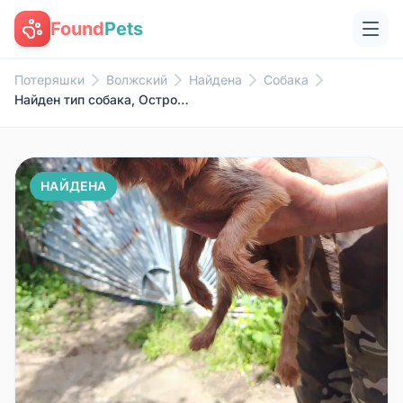
Found
Pets
Потеряшки
Волжский
Найдена
Собака
Найден тип собака, Остров Зелёный
НАЙДЕНА