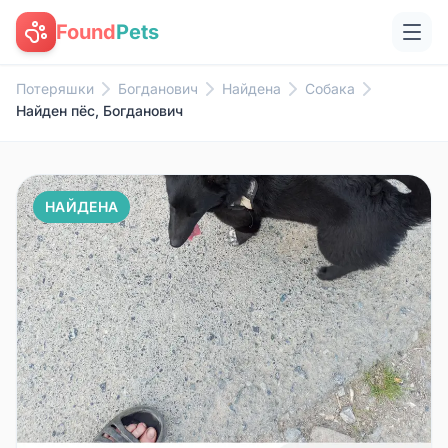
Found
Pets
Потеряшки
Богданович
Найдена
Собака
Найден пёс, Богданович
НАЙДЕНА