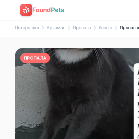
Found
Pets
Потеряшки
Арзамас
Пропала
Кошка
Пропал к
ПРОПАЛА