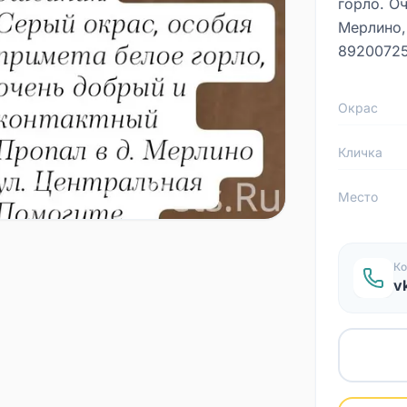
горло. Оч
Мерлино, 
8920072
Окрас
Кличка
Место
Ко
v