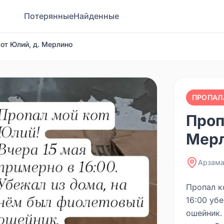
Потерянные
Найденные
от Юлий, д. Мерлино
ПРОПАЛ
Проп
Мер
Арзама
Пропал к
16:00 уб
ошейник.