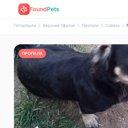
Found
Pets
Потеряшки
Верхний Уфалей
Пропала
Собака
ПРОПАЛА