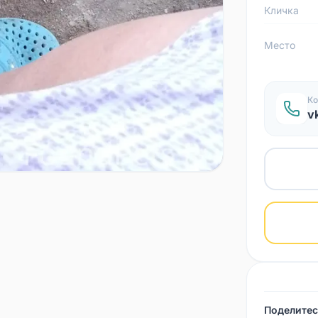
Кличка
Место
Ко
v
Поделитес