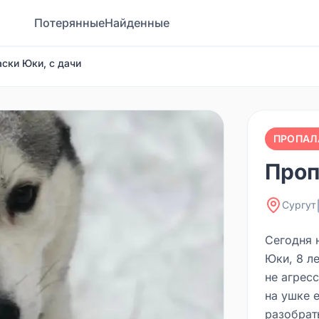
Потерянные
Найденные
ски Юки, с дачи
ПРОПАЛ
Проп
Сургут
Сегодня 
Юки, 8 ле
не агресс
на ушке е
разобрат