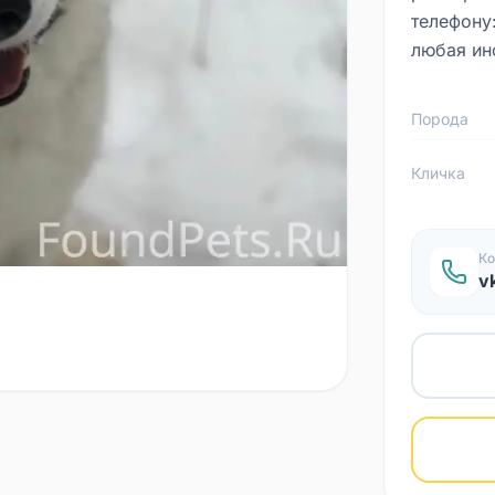
телефону
любая ин
Порода
Кличка
Ко
v