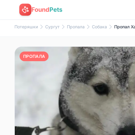
Found
Pets
Потеряшки
Сургут
Пропала
Собака
Пропал Ха
ПРОПАЛА