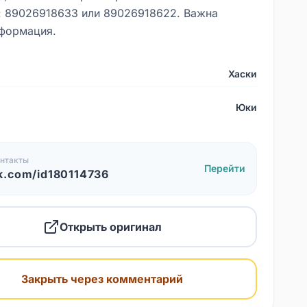
: 89026918633 или 89026918622. Важна
формация.
Хаски
Юки
нтакты
Перейти
k.com/id180114736
Открыть оригинал
Закрыть через комментарий