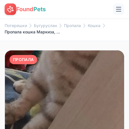
Found
Pets
Потеряшки
Бугуруслан
Пропала
Кошка
Пропала кошка Маркиза, район улицы Гвардейская
ПРОПАЛА