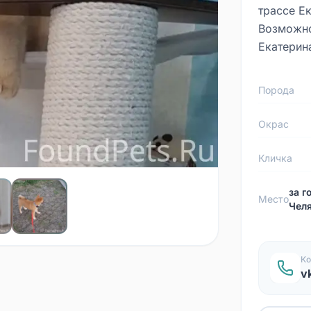
трассе Е
Возможно
Екатерин
Порода
Окрас
Кличка
за г
Место
Чел
Ко
v