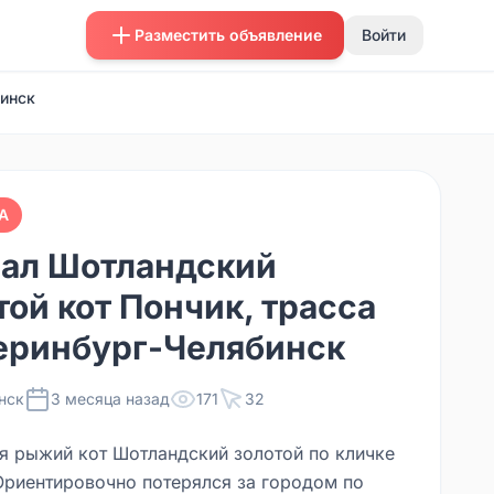
Разместить объявление
Войти
бинск
А
ал Шотландский
той кот Пончик, трасса
еринбург-Челябинск
нск
3 месяца назад
171
32
я рыжий кот Шотландский золотой по кличке
Ориентировочно потерялся за городом по