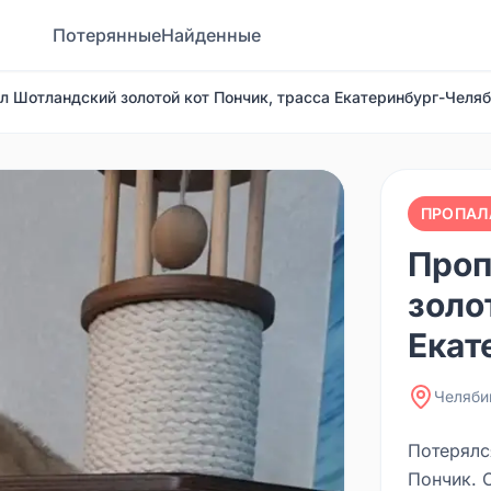
Потерянные
Найденные
л Шотландский золотой кот Пончик, трасса Екатеринбург-Челя
ПРОПАЛ
Проп
золо
Екат
Челяби
Потерялс
Пончик. 