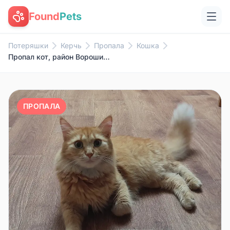
Found
Pets
Потеряшки
Керчь
Пропала
Кошка
Пропал кот, район Ворошилова 13
ПРОПАЛА