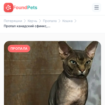
Found
Pets
Потеряшки
Керчь
Пропала
Кошка
Пропал канадский сфинкс, Стройгородок, Керчь
ПРОПАЛА