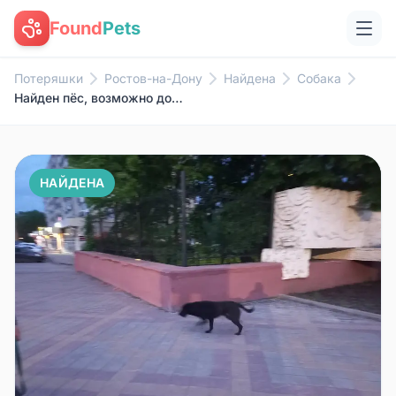
Found
Pets
Потеряшки
Ростов-на-Дону
Найдена
Собака
Найден пёс, возможно домашний, Аллея роз
НАЙДЕНА