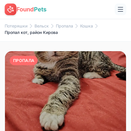
Found
Pets
Потеряшки
Вельск
Пропала
Кошка
Пропал кот, район Кирова
ПРОПАЛА