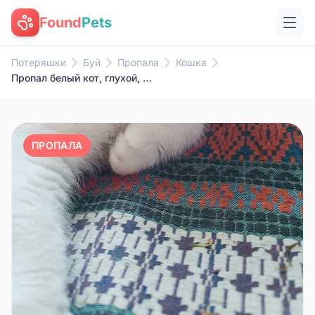
Found
Pets
Потеряшки
Буй
Пропала
Кошка
Пропал белый кот, глухой, район ул. Транспортная
ПРОПАЛА