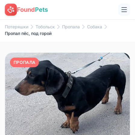
Found
Pets
Потеряшки
Тобольск
Пропала
Собака
Пропал пёс, под горой
ПРОПАЛА